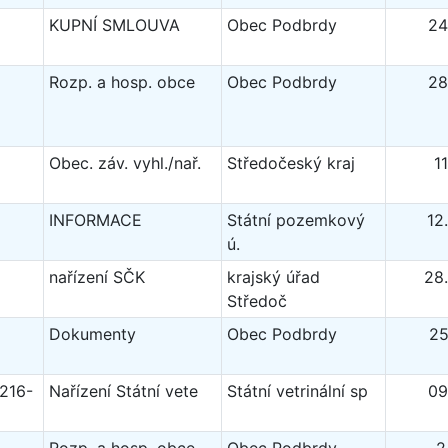
KUPNÍ SMLOUVA
Obec Podbrdy
24
Rozp. a hosp. obce
Obec Podbrdy
28
Obec. záv. vyhl./nař.
Středočeský kraj
1
INFORMACE
Státní pozemkový
12
ú.
nařízení SČK
krajský úřad
28
Středoč
Dokumenty
Obec Podbrdy
25
216-
Nařízení Státní vete
Státní vetrinální sp
09