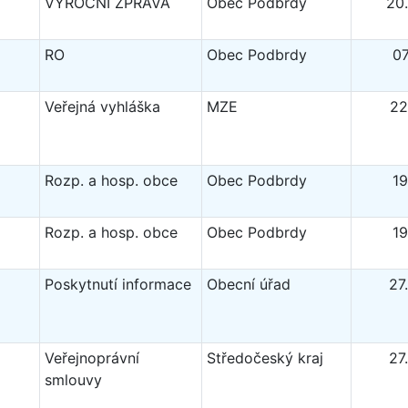
VÝROČNÍ ZPRÁVA
Obec Podbrdy
20
RO
Obec Podbrdy
07
Veřejná vyhláška
MZE
22
Rozp. a hosp. obce
Obec Podbrdy
19
Rozp. a hosp. obce
Obec Podbrdy
19
Poskytnutí informace
Obecní úřad
27
Veřejnoprávní
Středočeský kraj
27
smlouvy