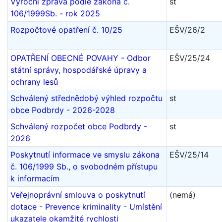
Výroční zpráva podle zákona č.
st
106/1999Sb. - rok 2025
Rozpočtové opatření č. 10/25
EŠV/26/2
OPATŘENÍ OBECNÉ POVAHY - Odbor
EŠV/25/24
státní správy, hospodářské úpravy a
ochrany lesů
Schválený střednědobý výhled rozpočtu
st
obce Podbrdy - 2026-2028
Schválený rozpočet obce Podbrdy -
st
2026
Poskytnutí informace ve smyslu zákona
EŠV/25/14
č. 106/1999 Sb., o svobodném přístupu
k informacím
Veřejnoprávní smlouva o poskytnutí
(nemá)
dotace - Prevence kriminality - Umístění
ukazatele okamžité rychlosti