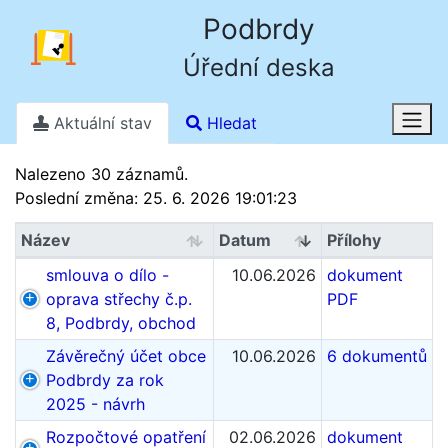
Podbrdy
Úřední deska
Aktuální stav
Hledat
Stav k 7. 8. 2026 1.18
Nalezeno 30 záznamů.
Poslední změna: 25. 6. 2026 19:01:23
Název
Datum
Přílohy
smlouva o dílo -
10.06.2026
dokument
oprava střechy č.p.
PDF
8, Podbrdy, obchod
Závěrečný účet obce
10.06.2026
6 dokumentů
Podbrdy za rok
2025 - návrh
Rozpočtové opatření
02.06.2026
dokument