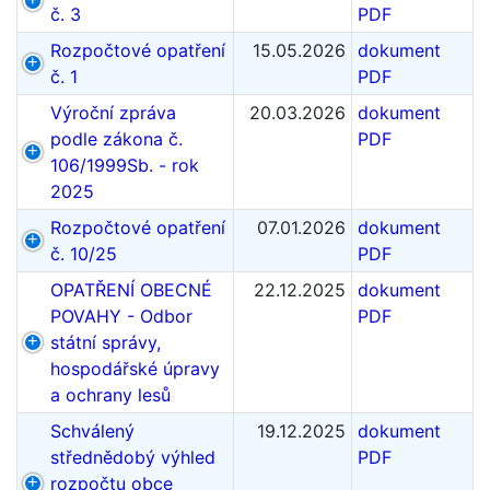
č. 3
PDF
Rozpočtové opatření
15.05.2026
dokument
č. 1
PDF
Výroční zpráva
20.03.2026
dokument
podle zákona č.
PDF
106/1999Sb. - rok
2025
Rozpočtové opatření
07.01.2026
dokument
č. 10/25
PDF
OPATŘENÍ OBECNÉ
22.12.2025
dokument
POVAHY - Odbor
PDF
státní správy,
hospodářské úpravy
a ochrany lesů
Schválený
19.12.2025
dokument
střednědobý výhled
PDF
rozpočtu obce